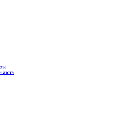
ота
 азота