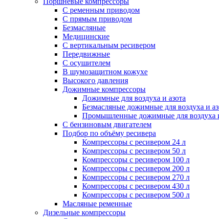
Поршневые компрессоры
С ременным приводом
С прямым приводом
Безмасляные
Медицинские
С вертикальным ресивером
Передвижные
С осушителем
В шумозащитном кожухе
Высокого давления
Дожимные компрессоры
Дожимные для воздуха и азота
Безмасляные дожимные для воздуха и аз
Промышленные дожимные для воздуха и
С бензиновым двигателем
Подбор по объёму ресивера
Компрессоры с ресивером 24 л
Компрессоры с ресивером 50 л
Компрессоры с ресивером 100 л
Компрессоры с ресивером 200 л
Компрессоры с ресивером 270 л
Компрессоры с ресивером 430 л
Компрессоры с ресивером 500 л
Масляные ременные
Дизельные компрессоры