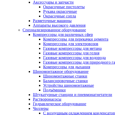
Аксессуары и запчасти
Окрасочные пистолеты
Рукава окрасочные
Окрасочные сопла
Разметочные машины
Аппараты высокого давления
Специализированное оборудование
Компрессоры для различных сфер
Компрессоры для перекачки цемента
Компрессоры для электровозов
Газовые компрессоры для метана
Газовые компрессоры для гелия
Газовые компрессоры для водорода
Газовые компрессоры для природного га
Компрессоры для дыхания
Шиномонтажное оборудование
Шиномонтажные станки
Балансировочные станки
Устройства шиномонтажные
Подъёмники
Штукатурные станции и пневмонагнетатели
Растворонасосы
Гидравлическое оборудование
Чиллеры
С воздушным охлаждением конденсатор