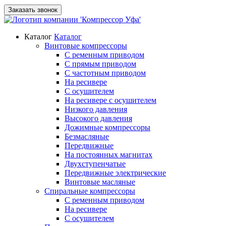
Заказать звонок
Каталог
Каталог
Винтовые компрессоры
С ременным приводом
С прямым приводом
С частотным приводом
На ресивере
С осушителем
На ресивере с осушителем
Низкого давления
Высокого давления
Дожимные компрессоры
Безмасляные
Передвижные
На постоянных магнитах
Двухступенчатые
Передвижные электрические
Винтовые масляные
Спиральные компрессоры
С ременным приводом
На ресивере
С осушителем