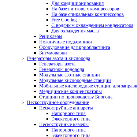
Для кондиционирования
На базе винтовых компрессоров
На базе спиральных компрессоров
Free Cooling
С водяным охлаждением конденсатора
Для охлаждения масла
Рециклеры
Ножничные подъемники
Оборудование для криобластинга
Битумоварки
Генераторы азота и кислорода
Генераторы азота
Генераторы водорода
Модульные азотные станции
Модульные кислородные станции
Мобильные кислородные станции для заправк
Медицинские концентраторы
Станции по производству Биогона
Пескоструйное оборудование
Пескоструйные аппараты
Напорного типа
Эжекторного типа
Пескоструйные камеры
Напорного типа
Эжекторного типа