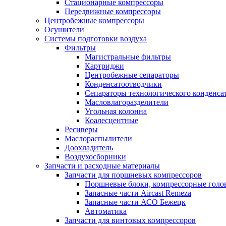
Стационарные компрессоры
Передвижные компрессоры
Центробежные компрессоры
Осушители
Системы подготовки воздуха
Фильтры
Магистральные фильтры
Картриджи
Центробежные сепараторы
Конденсатоотводчики
Сепараторы технологического конденса
Масловлагоразделители
Угольная колонна
Коалесцентные
Ресиверы
Маслораспылители
Доохладитель
Воздухосборники
Запчасти и расходные материалы
Запчасти для поршневых компрессоров
Поршневые блоки, компрессорные голо
Запасные части Aircast Remeza
Запасные части АСО Бежецк
Автоматика
Запчасти для винтовых компрессоров