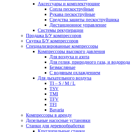
Аксессуары и комплектующие
Сопла пескоструйные
Рукава пескоструйные
Средства защиты пескоструйщика
Дистанционное управление
Системы рекуперации
Продажа Б/У компрессоров
Скупка Б/У компрессоров
Специализированные компрессоры
Компрессоры высокого давления
Для воздуха и азота
Для гелия, природного газа, и водорода
Безмасляные
С водяным охлаждением
Для дыхательного воздуха
TI – S / M / L
TSV
TMI
TFV
TFI
Bavaria
Компрессоры в аренду
Дизельные насосные установки
Станки для деревообработки
Круглопильные станки