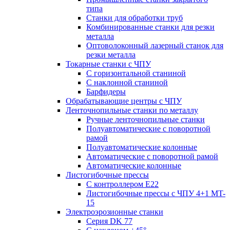
типа
Станки для обработки труб
Комбинированные станки для резки
металла
Оптоволоконный лазерный станок для
резки металла
Токарные станки с ЧПУ
С горизонтальной станиной
С наклонной станиной
Барфидеры
Обрабатывающие центры с ЧПУ
Ленточнопильные станки по металлу
Ручные ленточнопильные станки
Полуавтоматические с поворотной
рамой
Полуавтоматические колонные
Автоматические с поворотной рамой
Автоматические колонные
Листогибочные прессы
С контроллером E22
Листогибочные прессы с ЧПУ 4+1 MT-
15
Электроэрозионные станки
Серия DK 77