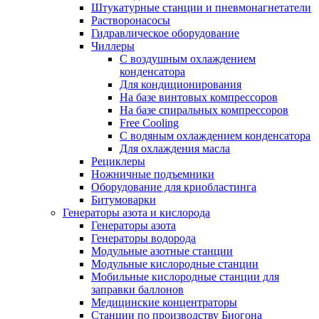
Штукатурные станции и пневмонагнетатели
Растворонасосы
Гидравлическое оборудование
Чиллеры
С воздушным охлаждением
конденсатора
Для кондиционирования
На базе винтовых компрессоров
На базе спиральных компрессоров
Free Cooling
С водяным охлаждением конденсатора
Для охлаждения масла
Рециклеры
Ножничные подъемники
Оборудование для криобластинга
Битумоварки
Генераторы азота и кислорода
Генераторы азота
Генераторы водорода
Модульные азотные станции
Модульные кислородные станции
Мобильные кислородные станции для
заправки баллонов
Медицинские концентраторы
Станции по производству Биогона