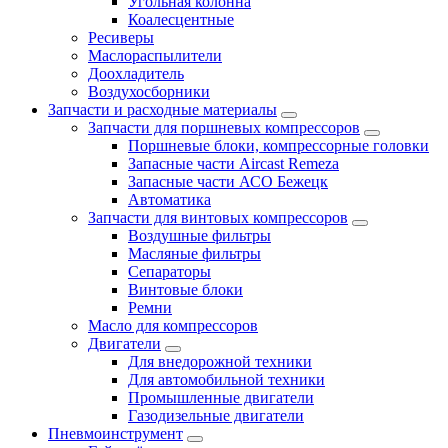
Угольная колонна
Коалесцентные
Ресиверы
Маслораспылители
Доохладитель
Воздухосборники
Запчасти и расходные материалы
Запчасти для поршневых компрессоров
Поршневые блоки, компрессорные головки
Запасные части Aircast Remeza
Запасные части АСО Бежецк
Автоматика
Запчасти для винтовых компрессоров
Воздушные фильтры
Масляные фильтры
Сепараторы
Винтовые блоки
Ремни
Масло для компрессоров
Двигатели
Для внедорожной техники
Для автомобильной техники
Промышленные двигатели
Газодизельные двигатели
Пневмоинструмент