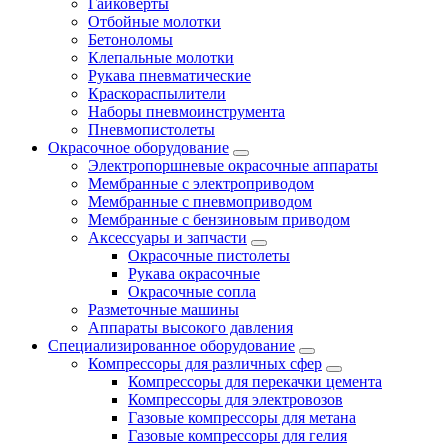
Гайковёрты
Отбойные молотки
Бетоноломы
Клепальные молотки
Рукава пневматические
Краскораспылители
Наборы пневмоинструмента
Пневмопистолеты
Окрасочное оборудование
Электропоршневые окрасочные аппараты
Мембранные с электроприводом
Мембранные с пневмоприводом
Мембранные с бензиновым приводом
Аксессуары и запчасти
Окрасочные пистолеты
Рукава окрасочные
Окрасочные сопла
Разметочные машины
Аппараты высокого давления
Специализированное оборудование
Компрессоры для различных сфер
Компрессоры для перекачки цемента
Компрессоры для электровозов
Газовые компрессоры для метана
Газовые компрессоры для гелия