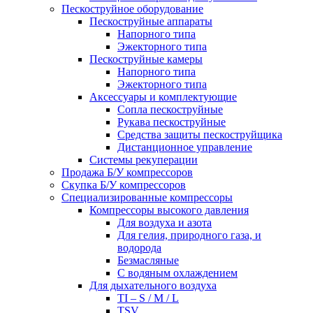
Пескоструйное оборудование
Пескоструйные аппараты
Напорного типа
Эжекторного типа
Пескоструйные камеры
Напорного типа
Эжекторного типа
Аксессуары и комплектующие
Сопла пескоструйные
Рукава пескоструйные
Средства защиты пескоструйщика
Дистанционное управление
Системы рекуперации
Продажа Б/У компрессоров
Скупка Б/У компрессоров
Специализированные компрессоры
Компрессоры высокого давления
Для воздуха и азота
Для гелия, природного газа, и
водорода
Безмасляные
С водяным охлаждением
Для дыхательного воздуха
TI – S / M / L
TSV