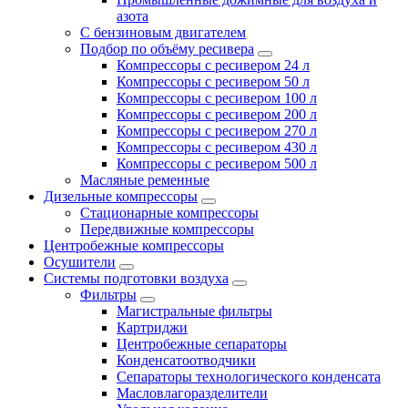
азота
С бензиновым двигателем
Подбор по объёму ресивера
Компрессоры с ресивером 24 л
Компрессоры с ресивером 50 л
Компрессоры с ресивером 100 л
Компрессоры с ресивером 200 л
Компрессоры с ресивером 270 л
Компрессоры с ресивером 430 л
Компрессоры с ресивером 500 л
Масляные ременные
Дизельные компрессоры
Стационарные компрессоры
Передвижные компрессоры
Центробежные компрессоры
Осушители
Системы подготовки воздуха
Фильтры
Магистральные фильтры
Картриджи
Центробежные сепараторы
Конденсатоотводчики
Сепараторы технологического конденсата
Масловлагоразделители