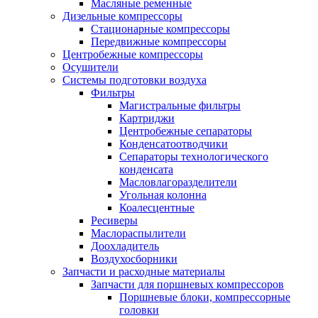
Масляные ременные
Дизельные компрессоры
Стационарные компрессоры
Передвижные компрессоры
Центробежные компрессоры
Осушители
Системы подготовки воздуха
Фильтры
Магистральные фильтры
Картриджи
Центробежные сепараторы
Конденсатоотводчики
Сепараторы технологического
конденсата
Масловлагоразделители
Угольная колонна
Коалесцентные
Ресиверы
Маслораспылители
Доохладитель
Воздухосборники
Запчасти и расходные материалы
Запчасти для поршневых компрессоров
Поршневые блоки, компрессорные
головки