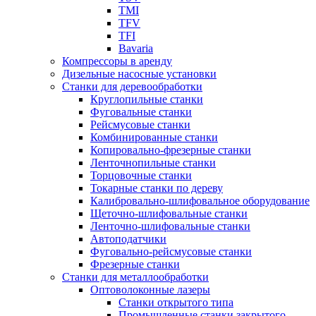
TMI
TFV
TFI
Bavaria
Компрессоры в аренду
Дизельные насосные установки
Станки для деревообработки
Круглопильные станки
Фуговальные станки
Рейсмусовые станки
Комбинированные станки
Копировально-фрезерные станки
Ленточнопильные станки
Торцовочные станки
Токарные станки по дереву
Калибровально-шлифовальное оборудование
Щеточно-шлифовальные станки
Ленточно-шлифовальные станки
Автоподатчики
Фуговально-рейсмусовые станки
Фрезерные станки
Станки для металлообработки
Оптоволоконные лазеры
Станки открытого типа
Промышленные станки закрытого