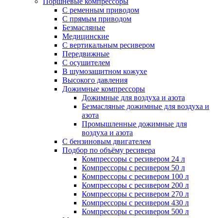
Поршневые компрессоры
С ременным приводом
С прямым приводом
Безмасляные
Медицинские
С вертикальным ресивером
Передвижные
С осушителем
В шумозащитном кожухе
Высокого давления
Дожимные компрессоры
Дожимные для воздуха и азота
Безмасляные дожимные для воздуха и
азота
Промышленные дожимные для
воздуха и азота
С бензиновым двигателем
Подбор по объёму ресивера
Компрессоры с ресивером 24 л
Компрессоры с ресивером 50 л
Компрессоры с ресивером 100 л
Компрессоры с ресивером 200 л
Компрессоры с ресивером 270 л
Компрессоры с ресивером 430 л
Компрессоры с ресивером 500 л