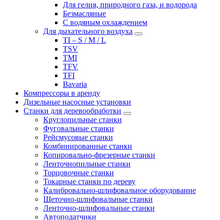
Для гелия, природного газа, и водорода
Безмасляные
С водяным охлаждением
Для дыхательного воздуха
TI – S / M / L
TSV
TMI
TFV
TFI
Bavaria
Компрессоры в аренду
Дизельные насосные установки
Станки для деревообработки
Круглопильные станки
Фуговальные станки
Рейсмусовые станки
Комбинированные станки
Копировально-фрезерные станки
Ленточнопильные станки
Торцовочные станки
Токарные станки по дереву
Калибровально-шлифовальное оборудование
Щеточно-шлифовальные станки
Ленточно-шлифовальные станки
Автоподатчики