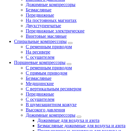
Дожимные компрессоры
Безмасляные
Передвижные
На постоянных магнитах
Двухступенчатые
Передвижные электрические
Винтовые масляные
Спиральные компрессоры
С ременным приводом
На ресивере
С осушителем
Поршневые компрессоры
С ременным приводом
С прямым приводом
Безмасляные
Медицинские
С вертикальным ресивером
Передвижные
С осушителем
В шумозащитном кожухе
Высокого давления
Дожимные компрессоры
Дожимные для воздуха и азота
Безмасляные дожимные для воздуха и азота
Промышленные дожимные для воздуха и