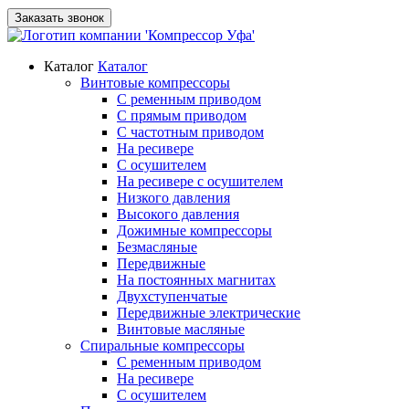
Заказать звонок
Каталог
Каталог
Винтовые компрессоры
С ременным приводом
С прямым приводом
С частотным приводом
На ресивере
С осушителем
На ресивере с осушителем
Низкого давления
Высокого давления
Дожимные компрессоры
Безмасляные
Передвижные
На постоянных магнитах
Двухступенчатые
Передвижные электрические
Винтовые масляные
Спиральные компрессоры
С ременным приводом
На ресивере
С осушителем