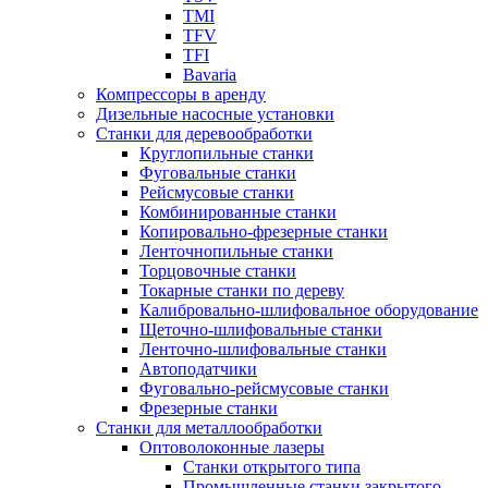
TMI
TFV
TFI
Bavaria
Компрессоры в аренду
Дизельные насосные установки
Станки для деревообработки
Круглопильные станки
Фуговальные станки
Рейсмусовые станки
Комбинированные станки
Копировально-фрезерные станки
Ленточнопильные станки
Торцовочные станки
Токарные станки по дереву
Калибровально-шлифовальное оборудование
Щеточно-шлифовальные станки
Ленточно-шлифовальные станки
Автоподатчики
Фуговально-рейсмусовые станки
Фрезерные станки
Станки для металлообработки
Оптоволоконные лазеры
Станки открытого типа
Промышленные станки закрытого