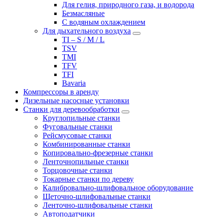
Для гелия, природного газа, и водорода
Безмасляные
С водяным охлаждением
Для дыхательного воздуха
TI – S / M / L
TSV
TMI
TFV
TFI
Bavaria
Компрессоры в аренду
Дизельные насосные установки
Станки для деревообработки
Круглопильные станки
Фуговальные станки
Рейсмусовые станки
Комбинированные станки
Копировально-фрезерные станки
Ленточнопильные станки
Торцовочные станки
Токарные станки по дереву
Калибровально-шлифовальное оборудование
Щеточно-шлифовальные станки
Ленточно-шлифовальные станки
Автоподатчики