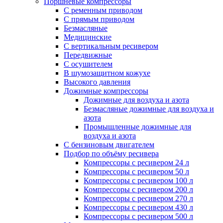
Поршневые компрессоры
С ременным приводом
С прямым приводом
Безмасляные
Медицинские
С вертикальным ресивером
Передвижные
С осушителем
В шумозащитном кожухе
Высокого давления
Дожимные компрессоры
Дожимные для воздуха и азота
Безмасляные дожимные для воздуха и
азота
Промышленные дожимные для
воздуха и азота
С бензиновым двигателем
Подбор по объёму ресивера
Компрессоры с ресивером 24 л
Компрессоры с ресивером 50 л
Компрессоры с ресивером 100 л
Компрессоры с ресивером 200 л
Компрессоры с ресивером 270 л
Компрессоры с ресивером 430 л
Компрессоры с ресивером 500 л