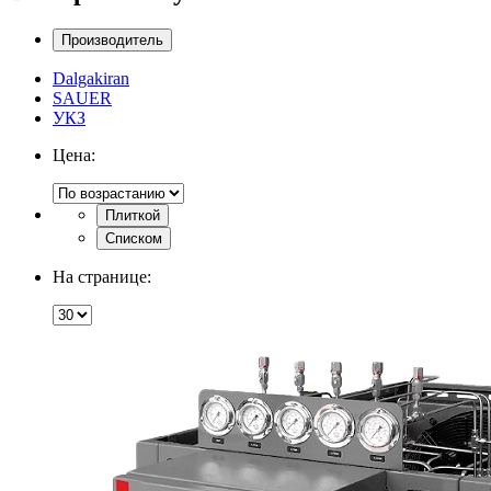
Производитель
Dalgakiran
SAUER
УКЗ
Цена:
Плиткой
Списком
На странице: