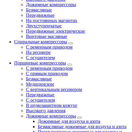
Дожимные компрессоры
Безмасляные
Передвижные
На постоянных магнитах
Двухступенчатые
Передвижные электрические
Винтовые масляные
Спиральные компрессоры
С ременным приводом
На ресивере
С осушителем
Поршневые компрессоры
С ременным приводом
С прямым приводом
Безмасляные
Медицинские
С вертикальным ресивером
Передвижные
С осушителем
В шумозащитном кожухе
Высокого давления
Дожимные компрессоры
Дожимные для воздуха и азота
Безмасляные дожимные для воздуха и азота
Промышленные дожимные для воздуха и