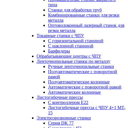
типа
Станки для обработки труб
Комбинированные станки для резки
металла
Оптоволоконный лазерный станок для
резки металла
Токарные станки с ЧПУ
С горизонтальной станиной
С наклонной станиной
Барфидеры
Обрабатывающие центры с ЧПУ
Ленточнопильные станки по металлу
Ручные ленточнопильные станки
Полуавтоматические с поворотной
рамой
Полуавтоматические колонные
Автоматические с поворотной рамой
Автоматические колонные
Листогибочные прессы
С контроллером E22
Листогибочные прессы с ЧПУ 4+1 MT-
15
Электроэрозионные станки
Серия DK 77