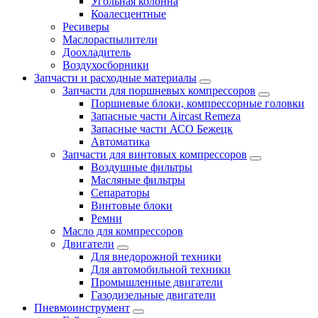
Угольная колонна
Коалесцентные
Ресиверы
Маслораспылители
Доохладитель
Воздухосборники
Запчасти и расходные материалы
Запчасти для поршневых компрессоров
Поршневые блоки, компрессорные головки
Запасные части Aircast Remeza
Запасные части АСО Бежецк
Автоматика
Запчасти для винтовых компрессоров
Воздушные фильтры
Масляные фильтры
Сепараторы
Винтовые блоки
Ремни
Масло для компрессоров
Двигатели
Для внедорожной техники
Для автомобильной техники
Промышленные двигатели
Газодизельные двигатели
Пневмоинструмент