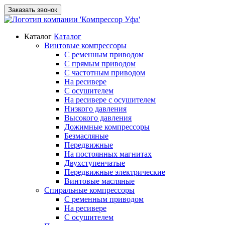
Заказать звонок
Каталог
Каталог
Винтовые компрессоры
С ременным приводом
С прямым приводом
С частотным приводом
На ресивере
С осушителем
На ресивере с осушителем
Низкого давления
Высокого давления
Дожимные компрессоры
Безмасляные
Передвижные
На постоянных магнитах
Двухступенчатые
Передвижные электрические
Винтовые масляные
Спиральные компрессоры
С ременным приводом
На ресивере
С осушителем