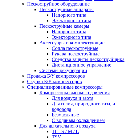
Пескоструйное оборудование
Пескоструйные аппараты
Напорного типа
Эжекторного типа
Пескоструйные камеры
Напорного типа
Эжекторного типа
Аксессуары и комплектующие
Сопла пескоструйные
Рукава пескоструйные
Средства защиты пескоструйщика
Дистанционное управление
Системы рекуперации
Продажа Б/У компрессоров
Скупка Б/У компрессоров
Специализированные компрессоры
Компрессоры высокого давления
Для воздуха и азота
Для гелия, природного газа, и
водорода
Безмасляные
С водяным охлаждением
Для дыхательного воздуха
TI – S / M / L
TSV