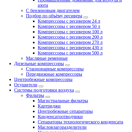
азота
С бензиновым двигателем
Подбор по объёму ресивера
Компрессоры с ресивером 24 л
Компрессоры с ресивером 50 л
Компрессоры с ресивером 100 л
Компрессоры с ресивером 200 л
Компрессоры с ресивером 270 л
Компрессоры с ресивером 430 л
Компрессоры с ресивером 500 л
Масляные ременные
Дизельные компрессоры
Стационарные компрессоры
Передвижные компрессоры
Центробежные компрессоры
Осушители
Системы подготовки воздуха
Фильтры
Магистральные фильтры
Картриджи
Центробежные сепараторы
Конденсатоотводчики
Сепараторы технологического конденсата
Масловлагоразделители