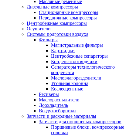
Масляные ременные
Дизельные компрессоры
Стационарные компрессоры
Передвижные компрессоры
Центробежные компрессоры
Осушители
Системы подготовки воздуха
Фильтры
Магистральные фильтры
Картриджи
Центробежные сепараторы
Конденсатоотводчики
Сепараторы технологического
конденсата
Масловлагоразделители
Угольная колонна
Коалесцентные
Ресиверы
Маслораспылители
Доохладитель
Воздухосборники
Запчасти и расходные материалы
Запчасти для поршневых компрессоров
Поршневые блоки, компрессорные
головки