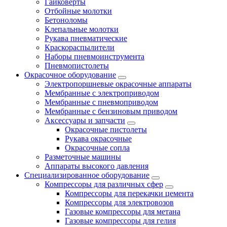
Гайковёрты
Отбойные молотки
Бетоноломы
Клепальные молотки
Рукава пневматические
Краскораспылители
Наборы пневмоинструмента
Пневмопистолеты
Окрасочное оборудование
Электропоршневые окрасочные аппараты
Мембранные с электроприводом
Мембранные с пневмоприводом
Мембранные с бензиновым приводом
Аксессуары и запчасти
Окрасочные пистолеты
Рукава окрасочные
Окрасочные сопла
Разметочные машины
Аппараты высокого давления
Специализированное оборудование
Компрессоры для различных сфер
Компрессоры для перекачки цемента
Компрессоры для электровозов
Газовые компрессоры для метана
Газовые компрессоры для гелия