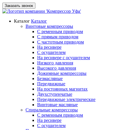
Заказать звонок
Каталог
Каталог
Винтовые компрессоры
С ременным приводом
С прямым приводом
С частотным приводом
На ресивере
С осушителем
На ресивере с осушителем
Низкого давления
Высокого давления
Дожимные компрессоры
Безмасляные
Передвижные
На постоянных магнитах
Двухступенчатые
Передвижные электрические
Винтовые масляные
Спиральные компрессоры
С ременным приводом
На ресивере
С осушителем