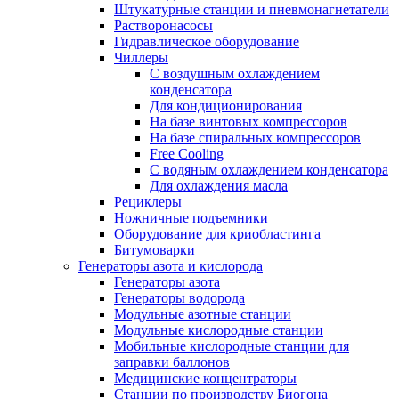
Штукатурные станции и пневмонагнетатели
Растворонасосы
Гидравлическое оборудование
Чиллеры
С воздушным охлаждением
конденсатора
Для кондиционирования
На базе винтовых компрессоров
На базе спиральных компрессоров
Free Cooling
С водяным охлаждением конденсатора
Для охлаждения масла
Рециклеры
Ножничные подъемники
Оборудование для криобластинга
Битумоварки
Генераторы азота и кислорода
Генераторы азота
Генераторы водорода
Модульные азотные станции
Модульные кислородные станции
Мобильные кислородные станции для
заправки баллонов
Медицинские концентраторы
Станции по производству Биогона