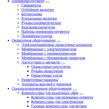
Пневмоинструмент
Гайковёрты
Отбойные молотки
Бетоноломы
Клепальные молотки
Рукава пневматические
Краскораспылители
Наборы пневмоинструмента
Пневмопистолеты
Окрасочное оборудование
Электропоршневые окрасочные аппараты
Мембранные с электроприводом
Мембранные с пневмоприводом
Мембранные с бензиновым приводом
Аксессуары и запчасти
Окрасочные пистолеты
Рукава окрасочные
Окрасочные сопла
Разметочные машины
Аппараты высокого давления
Специализированное оборудование
Компрессоры для различных сфер
Компрессоры для перекачки цемента
Компрессоры для электровозов
Газовые компрессоры для метана