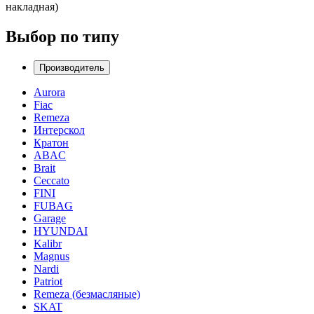
накладная)
Выбор по типу
Производитель
Aurora
Fiac
Remeza
Интерскол
Кратон
ABAC
Brait
Ceccato
FINI
FUBAG
Garage
HYUNDAI
Kalibr
Magnus
Nardi
Patriot
Remeza (безмасляные)
SKAT