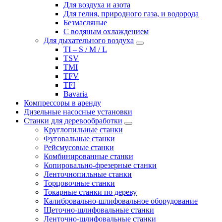
Для воздуха и азота
Для гелия, природного газа, и водорода
Безмасляные
С водяным охлаждением
Для дыхательного воздуха
TI – S / M / L
TSV
TMI
TFV
TFI
Bavaria
Компрессоры в аренду
Дизельные насосные установки
Станки для деревообработки
Круглопильные станки
Фуговальные станки
Рейсмусовые станки
Комбинированные станки
Копировально-фрезерные станки
Ленточнопильные станки
Торцовочные станки
Токарные станки по дереву
Калибровально-шлифовальное оборудование
Щеточно-шлифовальные станки
Ленточно-шлифовальные станки