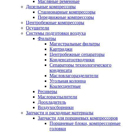
Масляные ременные
Дизельные компрессоры
Стационарные компрессоры
Передвижные компрессоры
Центробежные компрессоры
Осушители
Системы подготовки воздуха
Фильтры
Магистральные фильтры
Картриджи
Центробежные сепараторы
Конденсатоотводчики
Сепараторы технологического
конденсата
Масловлагоразделители
Угольная колонна
Коалесцентные
Ресиверы
Маслораспылители
Доохладитель
Воздухосборники
Запчасти и расходные материалы
Запчасти для поршневых компрессоров
Поршневые блоки, компрессорные
головки