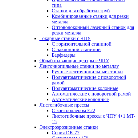
типа
Станки для обработки труб
Комбинированные станки для резки
металла
Оптоволоконный лазерный станок для
резки металла
Токарные станки с ЧПУ
С горизонтальной станиной
С наклонной станиной
Барфидеры
Обрабатывающие центры с ЧПУ
Ленточнопильные станки по металлу
Ручные ленточнопильные станки
Полуавтоматические с поворотной
рамой
Полуавтоматические колонные
Автоматические с поворотной рамой
Автоматические колонные
Листогибочные прессы
С контроллером E22
Листогибочные прессы с ЧПУ 4+1 MT-
15
Электроэрозионные станки
Серия DK 77