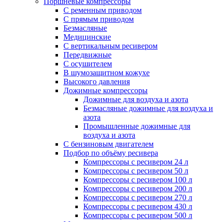
Поршневые компрессоры
С ременным приводом
С прямым приводом
Безмасляные
Медицинские
С вертикальным ресивером
Передвижные
С осушителем
В шумозащитном кожухе
Высокого давления
Дожимные компрессоры
Дожимные для воздуха и азота
Безмасляные дожимные для воздуха и
азота
Промышленные дожимные для
воздуха и азота
С бензиновым двигателем
Подбор по объёму ресивера
Компрессоры с ресивером 24 л
Компрессоры с ресивером 50 л
Компрессоры с ресивером 100 л
Компрессоры с ресивером 200 л
Компрессоры с ресивером 270 л
Компрессоры с ресивером 430 л
Компрессоры с ресивером 500 л