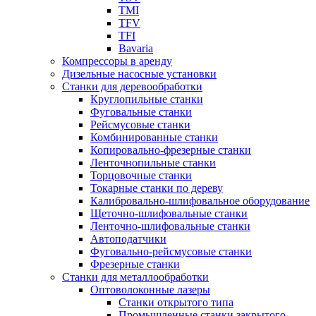
TMI
TFV
TFI
Bavaria
Компрессоры в аренду
Дизельные насосные установки
Станки для деревообработки
Круглопильные станки
Фуговальные станки
Рейсмусовые станки
Комбинированные станки
Копировально-фрезерные станки
Ленточнопильные станки
Торцовочные станки
Токарные станки по дереву
Калибровально-шлифовальное оборудование
Щеточно-шлифовальные станки
Ленточно-шлифовальные станки
Автоподатчики
Фуговально-рейсмусовые станки
Фрезерные станки
Станки для металлообработки
Оптоволоконные лазеры
Станки открытого типа
Промышленные станки закрытого