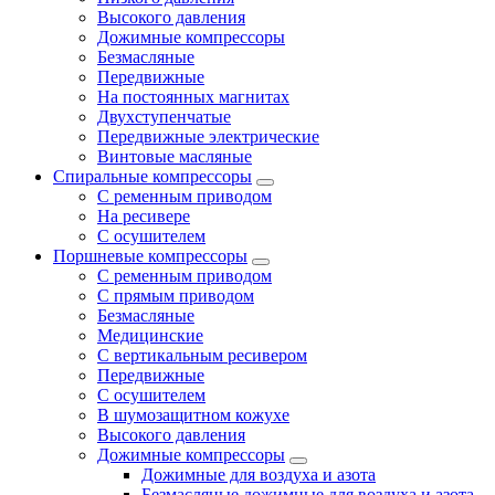
Высокого давления
Дожимные компрессоры
Безмасляные
Передвижные
На постоянных магнитах
Двухступенчатые
Передвижные электрические
Винтовые масляные
Спиральные компрессоры
С ременным приводом
На ресивере
С осушителем
Поршневые компрессоры
С ременным приводом
С прямым приводом
Безмасляные
Медицинские
С вертикальным ресивером
Передвижные
С осушителем
В шумозащитном кожухе
Высокого давления
Дожимные компрессоры
Дожимные для воздуха и азота
Безмасляные дожимные для воздуха и азота