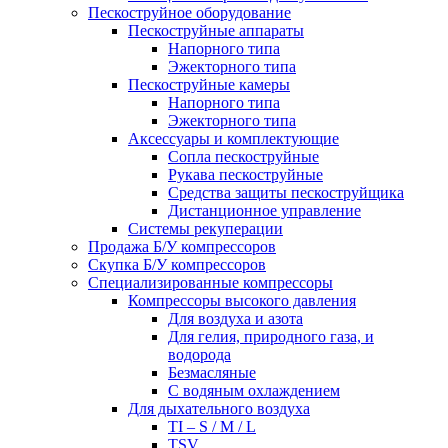
Пескоструйное оборудование
Пескоструйные аппараты
Напорного типа
Эжекторного типа
Пескоструйные камеры
Напорного типа
Эжекторного типа
Аксессуары и комплектующие
Сопла пескоструйные
Рукава пескоструйные
Средства защиты пескоструйщика
Дистанционное управление
Системы рекуперации
Продажа Б/У компрессоров
Скупка Б/У компрессоров
Специализированные компрессоры
Компрессоры высокого давления
Для воздуха и азота
Для гелия, природного газа, и
водорода
Безмасляные
С водяным охлаждением
Для дыхательного воздуха
TI – S / M / L
TSV