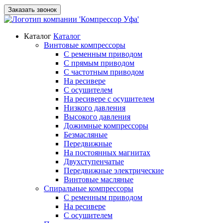
Заказать звонок
Каталог
Каталог
Винтовые компрессоры
С ременным приводом
С прямым приводом
С частотным приводом
На ресивере
С осушителем
На ресивере с осушителем
Низкого давления
Высокого давления
Дожимные компрессоры
Безмасляные
Передвижные
На постоянных магнитах
Двухступенчатые
Передвижные электрические
Винтовые масляные
Спиральные компрессоры
С ременным приводом
На ресивере
С осушителем