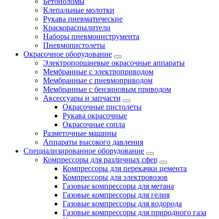
Бетоноломы
Клепальные молотки
Рукава пневматические
Краскораспылители
Наборы пневмоинструмента
Пневмопистолеты
Окрасочное оборудование
Электропоршневые окрасочные аппараты
Мембранные с электроприводом
Мембранные с пневмоприводом
Мембранные с бензиновым приводом
Аксессуары и запчасти
Окрасочные пистолеты
Рукава окрасочные
Окрасочные сопла
Разметочные машины
Аппараты высокого давления
Специализированное оборудование
Компрессоры для различных сфер
Компрессоры для перекачки цемента
Компрессоры для электровозов
Газовые компрессоры для метана
Газовые компрессоры для гелия
Газовые компрессоры для водорода
Газовые компрессоры для природного газа