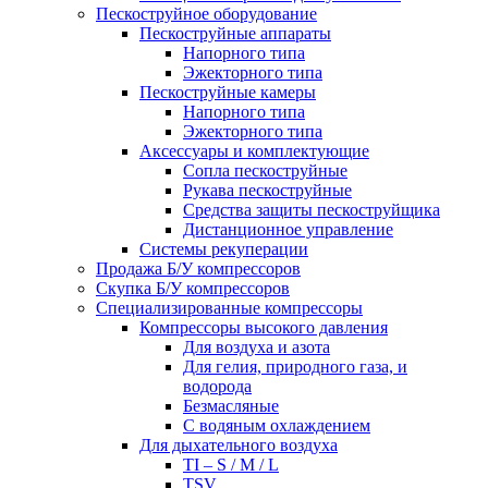
Пескоструйное оборудование
Пескоструйные аппараты
Напорного типа
Эжекторного типа
Пескоструйные камеры
Напорного типа
Эжекторного типа
Аксессуары и комплектующие
Сопла пескоструйные
Рукава пескоструйные
Средства защиты пескоструйщика
Дистанционное управление
Системы рекуперации
Продажа Б/У компрессоров
Скупка Б/У компрессоров
Специализированные компрессоры
Компрессоры высокого давления
Для воздуха и азота
Для гелия, природного газа, и
водорода
Безмасляные
С водяным охлаждением
Для дыхательного воздуха
TI – S / M / L
TSV