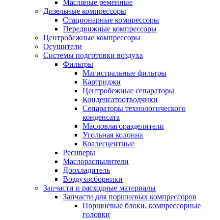
Масляные ременные
Дизельные компрессоры
Стационарные компрессоры
Передвижные компрессоры
Центробежные компрессоры
Осушители
Системы подготовки воздуха
Фильтры
Магистральные фильтры
Картриджи
Центробежные сепараторы
Конденсатоотводчики
Сепараторы технологического
конденсата
Масловлагоразделители
Угольная колонна
Коалесцентные
Ресиверы
Маслораспылители
Доохладитель
Воздухосборники
Запчасти и расходные материалы
Запчасти для поршневых компрессоров
Поршневые блоки, компрессорные
головки