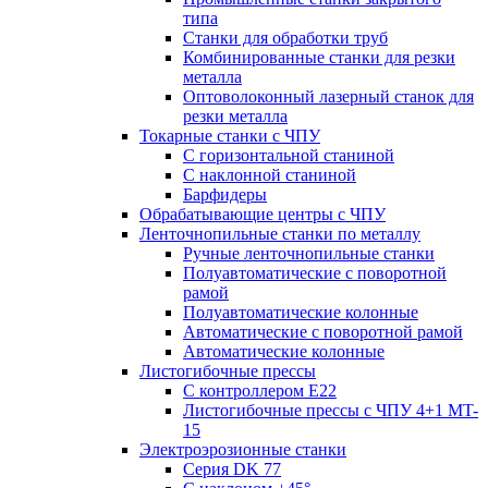
типа
Станки для обработки труб
Комбинированные станки для резки
металла
Оптоволоконный лазерный станок для
резки металла
Токарные станки с ЧПУ
С горизонтальной станиной
С наклонной станиной
Барфидеры
Обрабатывающие центры с ЧПУ
Ленточнопильные станки по металлу
Ручные ленточнопильные станки
Полуавтоматические с поворотной
рамой
Полуавтоматические колонные
Автоматические с поворотной рамой
Автоматические колонные
Листогибочные прессы
С контроллером E22
Листогибочные прессы с ЧПУ 4+1 MT-
15
Электроэрозионные станки
Серия DK 77