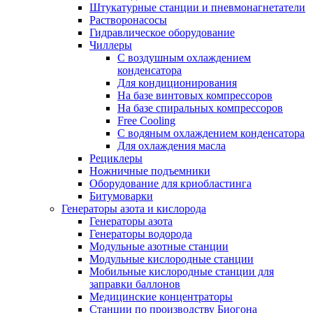
Штукатурные станции и пневмонагнетатели
Растворонасосы
Гидравлическое оборудование
Чиллеры
С воздушным охлаждением
конденсатора
Для кондиционирования
На базе винтовых компрессоров
На базе спиральных компрессоров
Free Cooling
С водяным охлаждением конденсатора
Для охлаждения масла
Рециклеры
Ножничные подъемники
Оборудование для криобластинга
Битумоварки
Генераторы азота и кислорода
Генераторы азота
Генераторы водорода
Модульные азотные станции
Модульные кислородные станции
Мобильные кислородные станции для
заправки баллонов
Медицинские концентраторы
Станции по производству Биогона