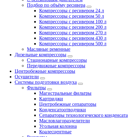
Подбор по объёму ресивера
Компрессоры с ресивером 24 л
Компрессоры с ресивером 50 л
Компрессоры с ресивером 100 л
Компрессоры с ресивером 200 л
Компрессоры с ресивером 270 л
Компрессоры с ресивером 430 л
Компрессоры с ресивером 500 л
Масляные ременные
Дизельные компрессоры
Стационарные компрессоры
Передвижные компрессоры
Центробежные компрессоры
Осушители
Системы подготовки воздуха
Фильтры
Магистральные фильтры
Картриджи
Центробежные сепараторы
Конденсатоотводчики
Сепараторы технологического конденсата
Масловлагоразделители
Угольная колонна
Коалесцентные