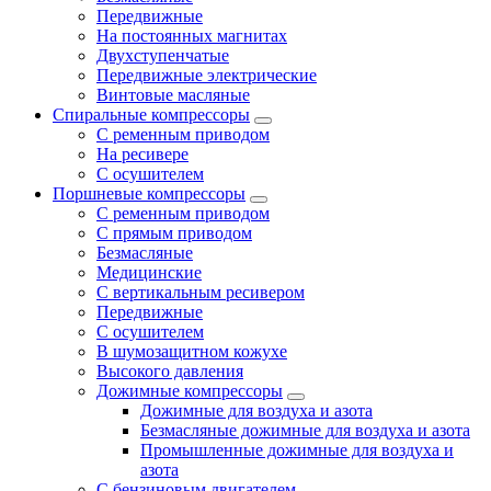
Передвижные
На постоянных магнитах
Двухступенчатые
Передвижные электрические
Винтовые масляные
Спиральные компрессоры
С ременным приводом
На ресивере
С осушителем
Поршневые компрессоры
С ременным приводом
С прямым приводом
Безмасляные
Медицинские
С вертикальным ресивером
Передвижные
С осушителем
В шумозащитном кожухе
Высокого давления
Дожимные компрессоры
Дожимные для воздуха и азота
Безмасляные дожимные для воздуха и азота
Промышленные дожимные для воздуха и
азота
С бензиновым двигателем