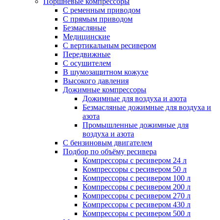
Поршневые компрессоры
С ременным приводом
С прямым приводом
Безмасляные
Медицинские
С вертикальным ресивером
Передвижные
С осушителем
В шумозащитном кожухе
Высокого давления
Дожимные компрессоры
Дожимные для воздуха и азота
Безмасляные дожимные для воздуха и
азота
Промышленные дожимные для
воздуха и азота
С бензиновым двигателем
Подбор по объёму ресивера
Компрессоры с ресивером 24 л
Компрессоры с ресивером 50 л
Компрессоры с ресивером 100 л
Компрессоры с ресивером 200 л
Компрессоры с ресивером 270 л
Компрессоры с ресивером 430 л
Компрессоры с ресивером 500 л