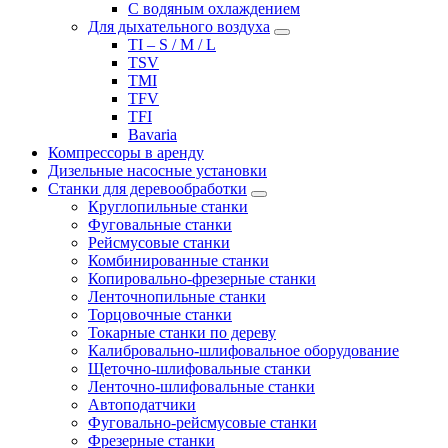
С водяным охлаждением
Для дыхательного воздуха
TI – S / M / L
TSV
TMI
TFV
TFI
Bavaria
Компрессоры в аренду
Дизельные насосные установки
Станки для деревообработки
Круглопильные станки
Фуговальные станки
Рейсмусовые станки
Комбинированные станки
Копировально-фрезерные станки
Ленточнопильные станки
Торцовочные станки
Токарные станки по дереву
Калибровально-шлифовальное оборудование
Щеточно-шлифовальные станки
Ленточно-шлифовальные станки
Автоподатчики
Фуговально-рейсмусовые станки
Фрезерные станки