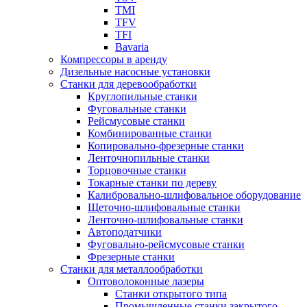
TMI
TFV
TFI
Bavaria
Компрессоры в аренду
Дизельные насосные установки
Станки для деревообработки
Круглопильные станки
Фуговальные станки
Рейсмусовые станки
Комбинированные станки
Копировально-фрезерные станки
Ленточнопильные станки
Торцовочные станки
Токарные станки по дереву
Калибровально-шлифовальное оборудование
Щеточно-шлифовальные станки
Ленточно-шлифовальные станки
Автоподатчики
Фуговально-рейсмусовые станки
Фрезерные станки
Станки для металлообработки
Оптоволоконные лазеры
Станки открытого типа
Промышленные станки закрытого