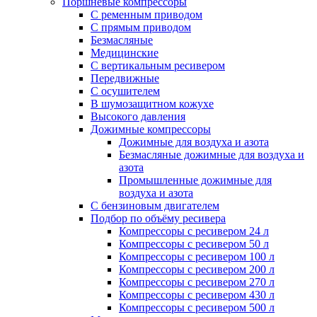
Поршневые компрессоры
С ременным приводом
С прямым приводом
Безмасляные
Медицинские
С вертикальным ресивером
Передвижные
С осушителем
В шумозащитном кожухе
Высокого давления
Дожимные компрессоры
Дожимные для воздуха и азота
Безмасляные дожимные для воздуха и
азота
Промышленные дожимные для
воздуха и азота
С бензиновым двигателем
Подбор по объёму ресивера
Компрессоры с ресивером 24 л
Компрессоры с ресивером 50 л
Компрессоры с ресивером 100 л
Компрессоры с ресивером 200 л
Компрессоры с ресивером 270 л
Компрессоры с ресивером 430 л
Компрессоры с ресивером 500 л