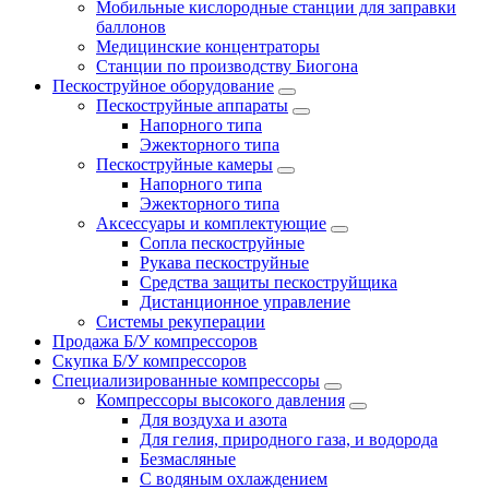
Мобильные кислородные станции для заправки
баллонов
Медицинские концентраторы
Станции по производству Биогона
Пескоструйное оборудование
Пескоструйные аппараты
Напорного типа
Эжекторного типа
Пескоструйные камеры
Напорного типа
Эжекторного типа
Аксессуары и комплектующие
Сопла пескоструйные
Рукава пескоструйные
Средства защиты пескоструйщика
Дистанционное управление
Системы рекуперации
Продажа Б/У компрессоров
Скупка Б/У компрессоров
Специализированные компрессоры
Компрессоры высокого давления
Для воздуха и азота
Для гелия, природного газа, и водорода
Безмасляные
С водяным охлаждением