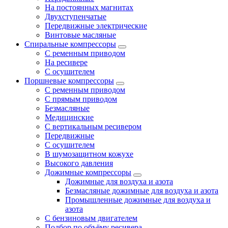
На постоянных магнитах
Двухступенчатые
Передвижные электрические
Винтовые масляные
Спиральные компрессоры
С ременным приводом
На ресивере
С осушителем
Поршневые компрессоры
С ременным приводом
С прямым приводом
Безмасляные
Медицинские
С вертикальным ресивером
Передвижные
С осушителем
В шумозащитном кожухе
Высокого давления
Дожимные компрессоры
Дожимные для воздуха и азота
Безмасляные дожимные для воздуха и азота
Промышленные дожимные для воздуха и
азота
С бензиновым двигателем
Подбор по объёму ресивера