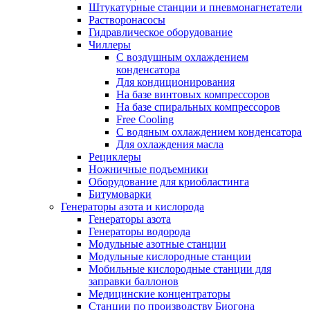
Штукатурные станции и пневмонагнетатели
Растворонасосы
Гидравлическое оборудование
Чиллеры
С воздушным охлаждением
конденсатора
Для кондиционирования
На базе винтовых компрессоров
На базе спиральных компрессоров
Free Cooling
С водяным охлаждением конденсатора
Для охлаждения масла
Рециклеры
Ножничные подъемники
Оборудование для криобластинга
Битумоварки
Генераторы азота и кислорода
Генераторы азота
Генераторы водорода
Модульные азотные станции
Модульные кислородные станции
Мобильные кислородные станции для
заправки баллонов
Медицинские концентраторы
Станции по производству Биогона