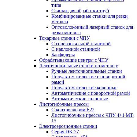
типа
Станки для обработки труб
Комбинированные станки для резки
металла
Оптоволоконный лазерный станок для
резки металла
Токарные станки с ЧПУ
С горизонтальной станиной
С наклонной станиной
Барфидеры
Обрабатывающие центры с ЧПУ
Ленточнопильные станки по металлу
Ручные ленточнопильные станки
Полуавтоматические с поворотной
рамой
Полуавтоматические колонные
Автоматические с поворотной рамой
Автоматические колонные
Листогибочные прессы
С контроллером E22
Листогибочные прессы с ЧПУ 4+1 MT-
15
Электроэрозионные станки
Серия DK 77