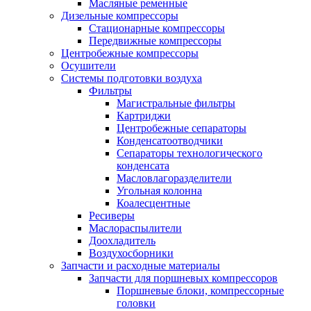
Масляные ременные
Дизельные компрессоры
Стационарные компрессоры
Передвижные компрессоры
Центробежные компрессоры
Осушители
Системы подготовки воздуха
Фильтры
Магистральные фильтры
Картриджи
Центробежные сепараторы
Конденсатоотводчики
Сепараторы технологического
конденсата
Масловлагоразделители
Угольная колонна
Коалесцентные
Ресиверы
Маслораспылители
Доохладитель
Воздухосборники
Запчасти и расходные материалы
Запчасти для поршневых компрессоров
Поршневые блоки, компрессорные
головки