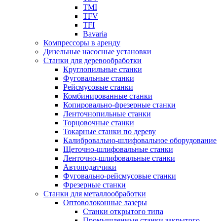
TMI
TFV
TFI
Bavaria
Компрессоры в аренду
Дизельные насосные установки
Станки для деревообработки
Круглопильные станки
Фуговальные станки
Рейсмусовые станки
Комбинированные станки
Копировально-фрезерные станки
Ленточнопильные станки
Торцовочные станки
Токарные станки по дереву
Калибровально-шлифовальное оборудование
Щеточно-шлифовальные станки
Ленточно-шлифовальные станки
Автоподатчики
Фуговально-рейсмусовые станки
Фрезерные станки
Станки для металлообработки
Оптоволоконные лазеры
Станки открытого типа
Промышленные станки закрытого