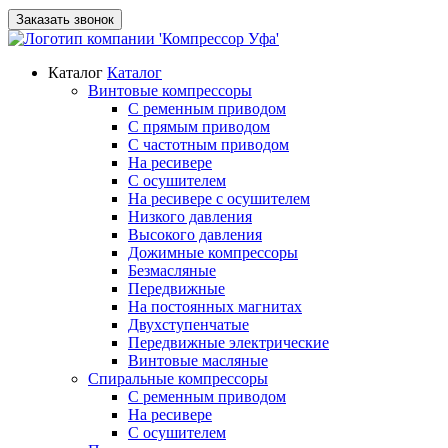
Заказать звонок
Каталог
Каталог
Винтовые компрессоры
С ременным приводом
С прямым приводом
С частотным приводом
На ресивере
С осушителем
На ресивере с осушителем
Низкого давления
Высокого давления
Дожимные компрессоры
Безмасляные
Передвижные
На постоянных магнитах
Двухступенчатые
Передвижные электрические
Винтовые масляные
Спиральные компрессоры
С ременным приводом
На ресивере
С осушителем