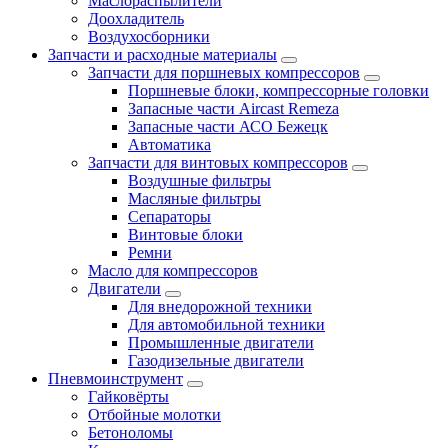
Маслораспылители
Доохладитель
Воздухосборники
Запчасти и расходные материалы
Запчасти для поршневых компрессоров
Поршневые блоки, компрессорные головки
Запасные части Aircast Remeza
Запасные части АСО Бежецк
Автоматика
Запчасти для винтовых компрессоров
Воздушные фильтры
Масляные фильтры
Сепараторы
Винтовые блоки
Ремни
Масло для компрессоров
Двигатели
Для внедорожной техники
Для автомобильной техники
Промышленные двигатели
Газодизельные двигатели
Пневмоинструмент
Гайковёрты
Отбойные молотки
Бетоноломы