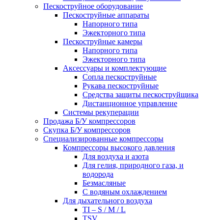
Пескоструйное оборудование
Пескоструйные аппараты
Напорного типа
Эжекторного типа
Пескоструйные камеры
Напорного типа
Эжекторного типа
Аксессуары и комплектующие
Сопла пескоструйные
Рукава пескоструйные
Средства защиты пескоструйщика
Дистанционное управление
Системы рекуперации
Продажа Б/У компрессоров
Скупка Б/У компрессоров
Специализированные компрессоры
Компрессоры высокого давления
Для воздуха и азота
Для гелия, природного газа, и
водорода
Безмасляные
С водяным охлаждением
Для дыхательного воздуха
TI – S / M / L
TSV